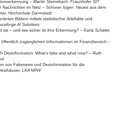
tionserkennung
– Martin Steinebach, Fraunhofer SIT
r Nachrichten im Netz – Schöner lügen: Neues aus dem
mer, Hochschule Darmstadt
rierten Bildern mittels statistischer Artefakte und
uraforge AI Solutions
d sie – und wie sicher ist ihre Erkennung?
– Karla Schäfer,
 öffentlich zugänglichen Informationen im Finanzbereich
–
ch Desinformation: What‘s fake and what now?
– Ruth
nd
onen von Fakenews und Desinformation für die
Westhäuser, LKA NRW