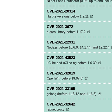
NLnet Labs Routinator (0.9.0 up to and includ
CVE-2021-20314
libspf2 versions below 1.2.11
CVE-2021-3672
c-ares library before 1.17.2
CVE-2021-22931
Node.js before 16.6.0, 14.17.4, and 12.22.4
CVE-2021-43523
uClibc and uClibc-ng before 1.0.39
CVE-2021-32019
OpenWrt (before 19.07.8)
CVE-2021-33195
golang (before 1.15.12 and 1.16.5)
CVE-2021-32642
radsecproxy