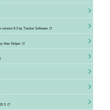
 version 9.3 by Tracker Software
y Irfan Skiljan
20.3