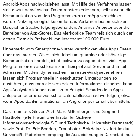
Android-Apps nachvollziehen lässt. Mit Hilfe des Verfahrens lassen
sich etwa unerwünschte Datentransfers erkennen, selbst wenn die
Kommunikation von den Programmierern der App verschleiert
wurde. Nutzungsmöglichkeiten für das Verfahren bieten sich zum
Beispiel für Strafverfolgungsbehörden, Antivirus-Anbieter oder die
Betreiber von App-Stores. Das vierköpfige Team teilt sich durch den
ersten Platz ein Preisgeld von insgesamt 100.000 Euro.
Unbemerkt vom Smartphone-Nutzer verschicken viele Apps Daten
über das Internet. Ob es sich dabei um gutartige oder bösartige
Kommunikation handelt, ist oft schwer zu sagen, denn viele App-
Programmierer verschleiern zum Beispiel Ziel-Server und Email-
Adressen. Mit dem dynamischen Harvester-Analyseverfahren
lassen sich Programmteile in geschützten Umgebungen so
ausführen, dass man die versteckten Informationen einsehen kann.
App-Analysten können damit zum Beispiel Schadcode in Apps
aufspüren oder unerwünschte Datenabflüsse nachverfolgen, etwa
wenn Apps Bankinformationen an Angreifer per Email übermitteln.
Das Team aus Steven Arzt, Marc Miltenberger und Siegfried
Rasthofer (alle Fraunhofer Institut für Sichere
Informationstechnologie SIT und Technische Universität Darmstadt)
sowie Prof. Dr. Eric Bodden, Fraunhofer IEM/Heinz Nixdorf-Institut
Universität Paderborn, empfing die Auszeichnung in Darmstadt aus