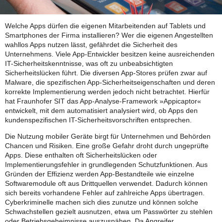
Welche Apps dürfen die eigenen Mitarbeitenden auf Tablets und
Smartphones der Firma installieren? Wer die eigenen Angestellten
wahllos Apps nutzen lässt, gefährdet die Sicherheit des
Unternehmens. Viele App-Entwickler besitzen keine ausreichenden
IT-Sicherheitskenntnisse, was oft zu unbeabsichtigten
Sicherheitslücken führt. Die diversen App-Stores prüfen zwar auf
Malware, die spezifischen App-Sicherheitseigenschaften und deren
korrekte Implementierung werden jedoch nicht betrachtet. Hierfür
hat Fraunhofer SIT das App-Analyse-Framework »Appicaptor«
entwickelt, mit dem automatisiert analysiert wird, ob Apps den
kundenspezifischen IT-Sicherheitsvorschriften entsprechen.
Die Nutzung mobiler Geräte birgt für Unternehmen und Behörden
Chancen und Risiken. Eine große Gefahr droht durch ungeprüfte
Apps. Diese enthalten oft Sicherheitslücken oder
Implementierungsfehler in grundlegenden Schutzfunktionen. Aus
Gründen der Effizienz werden App-Bestandteile wie einzelne
Softwaremodule oft aus Drittquellen verwendet. Dadurch können
sich bereits vorhandene Fehler auf zahlreiche Apps übertragen.
Cyberkriminelle machen sich dies zunutze und können solche
Schwachstellen gezielt ausnutzen, etwa um Passwörter zu stehlen
oder Betriebsgeheimnisse auszuspähen. Da Angreifer