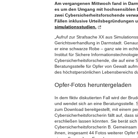
Am vergangenen Mittwoch fand in Darmst
es um den Umgang mit hochsensiblen D
zwei Cybersicherheitsforschende verwar
Fällen inklusive Urteilsbegründungen 
simulationsstudien.
„Aufruf zur Strafsache XX aus Simulationsst
Gerichtsverhandlung in Darmstadt. Genauso
er eine schwarze Robe – ganz wie im echt
Institut für Sichere Informationstechnologie
Cybersicherheitsforschende, die auf eine 
Beratungsstelle für Opfer von Gewalt aufm
des höchstpersönlichen Lebensbereichs d
Opfer-Fotos heruntergeladen
In dem fiktiv diskutierten Fall wird der Br
und wendet sich an eine Beratungsstelle. S
zum Download bereitgestellt, mit einem pe
Cybersicherheitsforscherin fällt auf, das
erschließen lassen könnten. Sie berät sich 
Cybersicherheitsforscherin B. Gemeinsam 
ihnen, insgesamt 44 Fotos weiterer Opfer