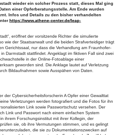
adt wieder ein solcher Prozess statt, dieses Mal ging
aten einer Opferberatungsstelle. Am Ende wurden
nt. Infos und Details zu den bisher verhandelten
unter
https://www.athene-center.de/leap-
adt“, eröffnet der vorsitzende Richter die simulierte
 wie der Staatsanwalt und die beiden Strafverteidiger trägt
en Gerichtssaal, nur dass die Verhandlung am Fraunhofer-
 in Darmstadt stattfindet. Angeklagt im fiktiven Fall sind zwei
Schwachstelle in der Online-Fotoablage einer
erksam geworden sind. Die Anklage lautet auf Verletzung
urch Bildaufnahmen sowie Ausspähen von Daten.
uder der Cybersicherheitsforscherin A Opfer einer Gewalttat
eine Verletzungen werden fotografiert und die Fotos für ihn
rsonalisierten Link sowie Passwortschutz versehen. Der
s sich Link und Passwort nach einem einfachen System
in ihrem Forschungsinstitut mit ihrer Kollegin, der
prüfen sie, ob ihre Vermutungen stimmen, und es gelingt
 herunterzuladen, die sie zu Dokumentationszwecken auf