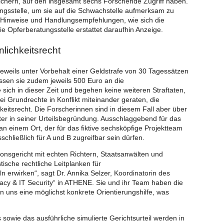
chern, auf den insgesamt sechs Forschende Zugriff haben.
ungsstelle, um sie auf die Schwachstelle aufmerksam zu
e Hinweise und Handlungsempfehlungen, wie sich die
ie Opferberatungsstelle erstattet daraufhin Anzeige.
nlichkeitsrecht
jeweils unter Vorbehalt einer Geldstrafe von 30 Tagessätzen
ssen sie zudem jeweils 500 Euro an die
sich in dieser Zeit und begehen keine weiteren Straftaten,
ei Grundrechte in Konflikt miteinander geraten, die
keitsrecht. Die Forscherinnen sind in diesem Fall aber über
ter in seiner Urteilsbegründung. Ausschlaggebend für das
an einem Ort, der für das fiktive sechsköpfige Projektteam
chließlich für A und B zugreifbar sein dürfen.
onsgericht mit echten Richtern, Staatsanwälten und
stische rechtliche Leitplanken für
 erwirken“, sagt Dr. Annika Selzer, Koordinatorin des
acy & IT Security“ in ATHENE. Sie und ihr Team haben die
en uns eine möglichst konkrete Orientierungshilfe, was
 sowie das ausführliche simulierte Gerichtsurteil werden in