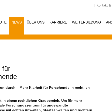
|
Kontakt & 
OTE
NEWS
ÜBER UNS
KARRIERE
WEITERBILDUNG
AN
 für
chende
n durch – Mehr Klarheit für Forschende in rechtlich
t in einem rechtlichen Graubereich. Um für mehr
ionale Forschungszentrum für angewandte
se mit echten Anwälten, Staatsanwälten und Richtern.