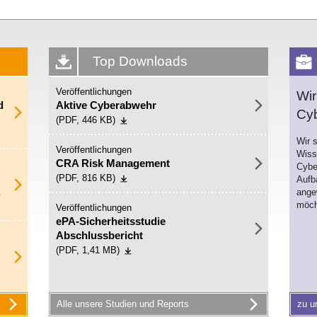
Top Downloads
Veröffentlichungen
Wi
d
Aktive Cyberabwehr
Cyb
(PDF, 446 KB)
Wir 
Veröffentlichungen
Wiss
CRA Risk Management
Cybe
(PDF, 816 KB)
Aufb
,
ange
möch
Veröffentlichungen
ePA-Sicherheitsstudie
Abschlussbericht
(PDF, 1,41 MB)
Alle unsere Studien und Reports
zu u