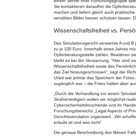
einem Server ihrer Forschungsgruppe spei
Sie kontaktieren daraufhin die Opferberat
machen und liefern gleich auch praktisch
sensiblen Bilder besser schützen lassen. D
Wissenschaftsfreiheit vs. Persö
Das Simulationsgericht verwarnte A und B 
zu je 100 Euro. Innerhalb eines Jahres mü
Opferberatungsstelle zahlen. Bewähren sie 
bleibt es bei der Verwarnung. "Hier sind zw
Wissenschaftsfreiheit sowie das Persönlich
das Ziel hinausgeschossen", sagt der Rich
Urteil war primär das Speichern der Fotos 
zugänglich war – die Fotos hätten aber auss
„Durch die Verhandlung vor einem Simulati
Strafverteidigern wollen wir möglichst reali
Cybersicherheitsforschende und ihr Handeln
Forschungsbereichs „Legal Aspects of Priv
Gerichtssimulation organisiert. „Wir erhoff
erlaubt ist und was nicht“.
Die genaue Beschreibung des fiktiven Falls